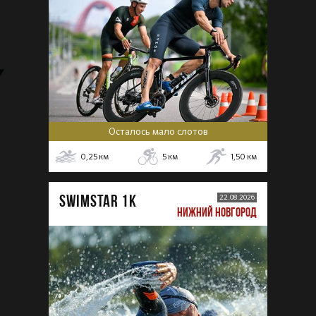
Осталось мало слотов
0,25
км
5
км
1,50
км
SWIMSTAR 1K
22.08.2026
НИЖНИЙ НОВГОРОД