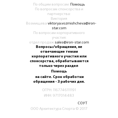
По общим вопросам:
Помощь
По вопросам спонсорства и
партнерства:
Виктория
Возмищева
viktorya.vozmishcheva@iron-
star.com
По вопросам корпоративного
участия:
отдел продаж
sales@iron-star.com
Вопросы/обращения, не
отвечающие темам
корпоративного участия или
спонсорства, обрабатываются
только через раздел
Помощь
на сайте. Срок обработки
обращения - 3 рабочих дня.
ОГРН: 1167746111191
ИНН: 9717014483
СОУТ
ООО Архитектура Спорта
© 2017