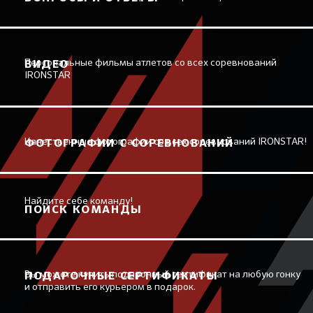
Персональные фильмы атлетов со всех соревнований
ВИДЕО
IRONSTAR
Качественные фотографии со всех соревнований IRONSTAR!
ФОТОГРАФИИ С СОРЕВНОВАНИЙ
Найдите себе команду!
ПОИСК КОМАНДЫ
Вы можете купить подарочный сертификат на любую гонку
ПОДАРОЧНЫЕ СЕРТИФИКАТЫ
и отправить его курьером в подарок.