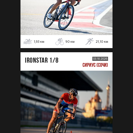
1,93
км
90
км
21,10
км
IRONSTAR 1/8
03.10.2026
СИРИУС (СОЧИ)