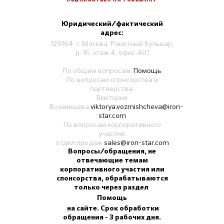
Юридический/фактический
адрес:
129164, г. Москва, Ракетный бульвар,
д. 16, этаж 4, офис 401
По общим вопросам:
Помощь
По вопросам спонсорства и
партнерства:
Виктория
Возмищева
viktorya.vozmishcheva@iron-
star.com
По вопросам корпоративного
участия:
отдел продаж
sales@iron-star.com
Вопросы/обращения, не
отвечающие темам
корпоративного участия или
спонсорства, обрабатываются
только через раздел
Помощь
на сайте. Срок обработки
обращения - 3 рабочих дня.