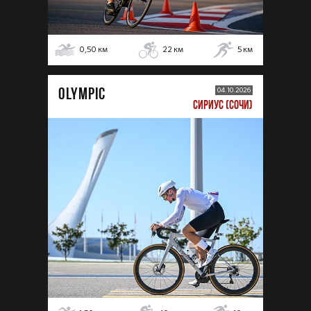
0,50
км
22
км
5
км
OLYMPIC
04.10.2026
СИРИУС (СОЧИ)