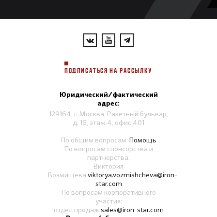
ПОДПИСАТЬСЯ НА РАССЫЛКУ
Юридический/фактический
адрес:
129164, г. Москва, Ракетный бульвар,
д. 16, этаж 4, офис 401
По общим вопросам:
Помощь
По вопросам спонсорства и
партнерства:
Виктория
Возмищева
viktorya.vozmishcheva@iron-
star.com
По вопросам корпоративного
участия:
отдел продаж
sales@iron-star.com