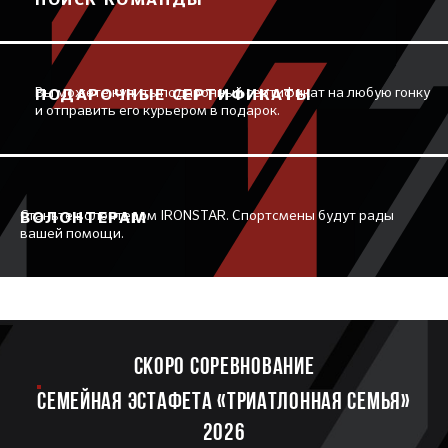
ПОИСК КОМАНДЫ
Вы можете купить подарочный сертификат на любую гонку
ПОДАРОЧНЫЕ СЕРТИФИКАТЫ
и отправить его курьером в подарок.
Станьте волонтером IRONSTAR. Спортсмены будут рады
ВОЛОНТЕРАМ
вашей помощи.
Скоро соревнование
Семейная эстафета «Триатлонная семья»
2026