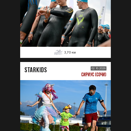
3,70
км
STARKIDS
02.10.2026
СИРИУС (СОЧИ)