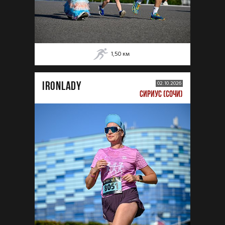
1,50
км
IRONLADY
02.10.2026
СИРИУС (СОЧИ)