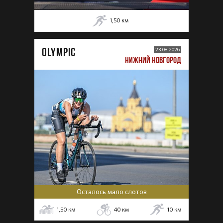
1,50
км
OLYMPIC
23.08.2026
НИЖНИЙ НОВГОРОД
Осталось мало слотов
1,50
км
40
км
10
км