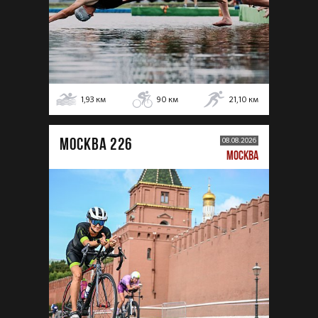
1,93
км
90
км
21,10
км
МОСКВА 226
08.08.2026
МОСКВА