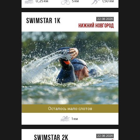
0,25
км
5
км
1,50
км
SWIMSTAR 1K
22.08.2026
НИЖНИЙ НОВГОРОД
Осталось мало слотов
1
км
SWIMSTAR 2K
22.08.2026