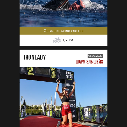
Осталось мало слотов
1,85
км
IRONLADY
05.02.2027
ШАРМ ЭЛЬ ШЕЙХ