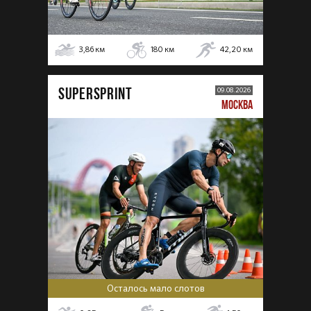
3,86
км
180
км
42,20
км
SUPERSPRINT
09.08.2026
МОСКВА
Осталось мало слотов