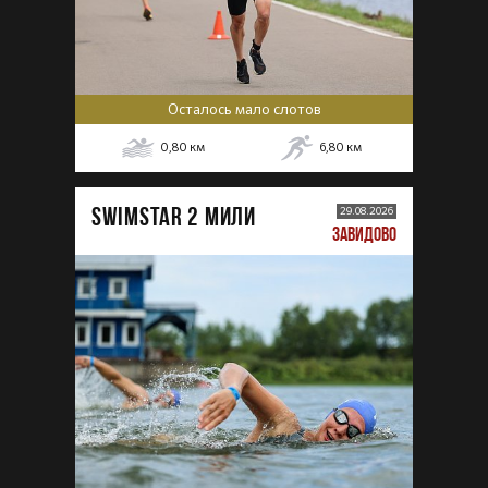
Осталось мало слотов
0,80
км
6,80
км
SWIMSTAR 2 МИЛИ
29.08.2026
ЗАВИДОВО