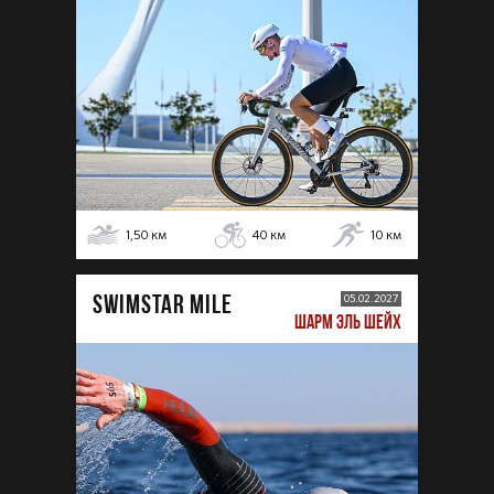
1,50
км
40
км
10
км
SWIMSTAR MILE
05.02.2027
ШАРМ ЭЛЬ ШЕЙХ