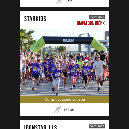
5
км
STARKIDS
05.02.2027
ШАРМ ЭЛЬ ШЕЙХ
Осталось мало слотов
1,50
км
IRONSTAR 113
06.02.2027