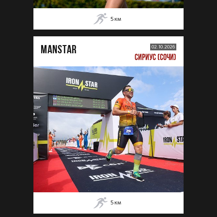
5
км
MANSTAR
02.10.2026
СИРИУС (СОЧИ)
5
км