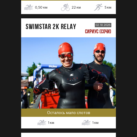
0,50
км
22
км
5
км
SWIMSTAR 2K RELAY
02.10.2026
СИРИУС (СОЧИ)
Осталось мало слотов
1
км
1
км