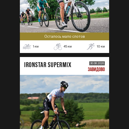
Осталось мало слотов
1
км
45
км
10
км
IRONSTAR SUPERMIX
30.08.2026
ЗАВИДОВО