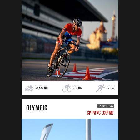
0,50
км
22
км
5
км
OLYMPIC
04.10.2026
СИРИУС (СОЧИ)