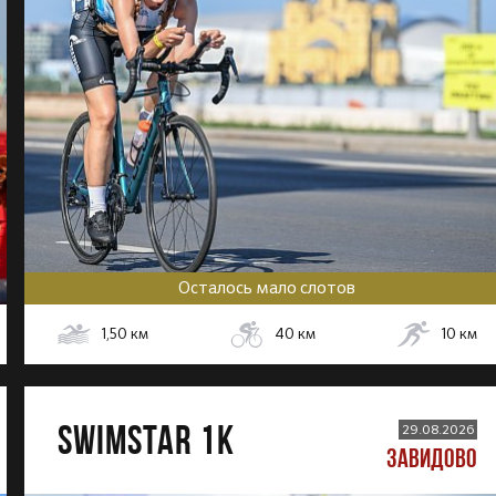
Осталось мало слотов
1,50
км
40
км
10
км
SWIMSTAR 1K
29.08.2026
ЗАВИДОВО