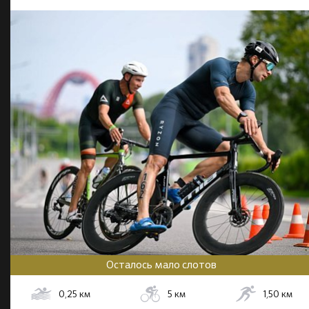
Осталось мало слотов
0,25
км
5
км
1,50
км