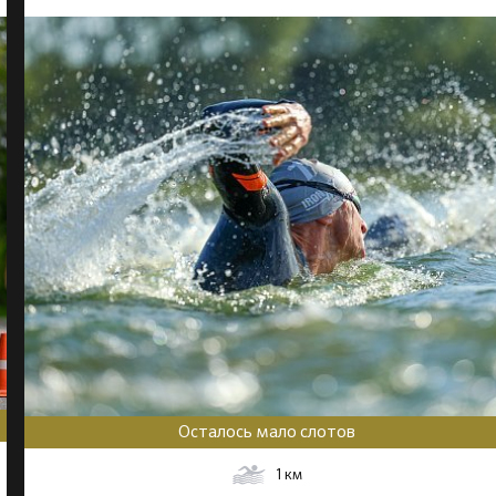
Осталось мало слотов
1
км