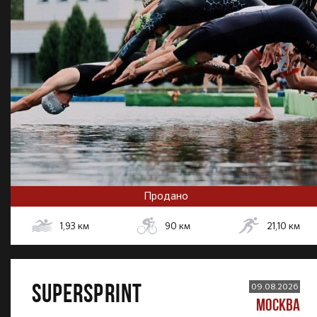
Продано
1,93
км
90
км
21,10
км
SUPERSPRINT
09.08.2026
МОСКВА