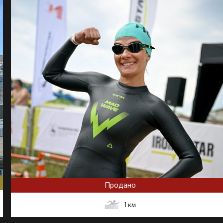
Продано
1
км