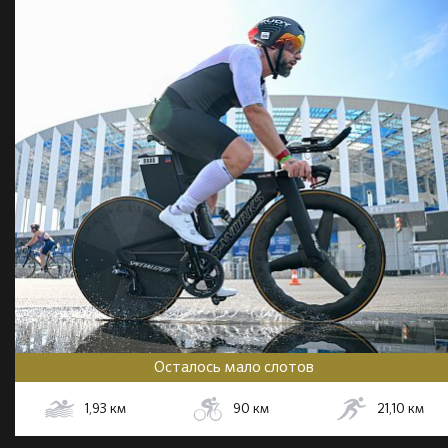
Осталось мало слотов
1,93
км
90
км
21,10
км