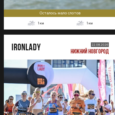
Осталось мало слотов
1
км
1
км
IRONLADY
22.08.2026
НИЖНИЙ НОВГОРОД