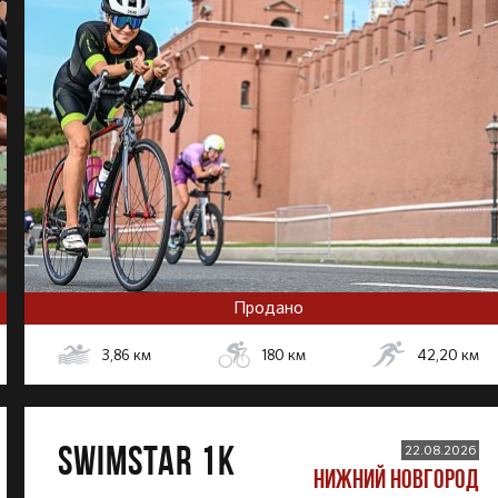
Продано
3,86
км
180
км
42,20
км
SWIMSTAR 1K
22.08.2026
НИЖНИЙ НОВГОРОД