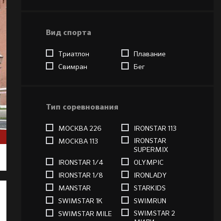
Вид спорта
Триатлон
Плавание
Свимран
Бег
Тип соревнования
МОСКВА 226
IRONSTAR 113
IRONSTAR
МОСКВА 113
SUPERMIX
IRONSTAR 1/4
OLYMPIC
IRONSTAR 1/8
IRONLADY
MANSTAR
STARKIDS
SWIMSTAR 1K
SWIMRUN
SWIMSTAR 2
SWIMSTAR MILE