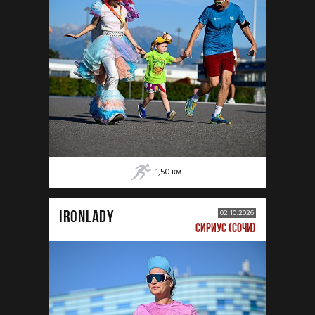
1,50
км
IRONLADY
02.10.2026
СИРИУС (СОЧИ)