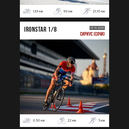
1,93
км
90
км
21,10
км
IRONSTAR 1/8
03.10.2026
СИРИУС (СОЧИ)
0,50
км
22
км
5
км