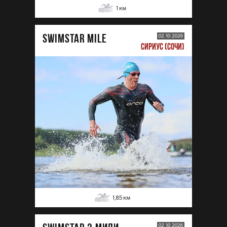
1
км
SWIMSTAR MILE
02.10.2026
СИРИУС (СОЧИ)
1,85
км
02.10.2026