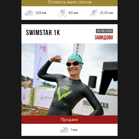
Осталось мало слотов
1,93
км
90
км
21,10
км
SWIMSTAR 1K
29.08.2026
ЗАВИДОВО
Продано
1
км