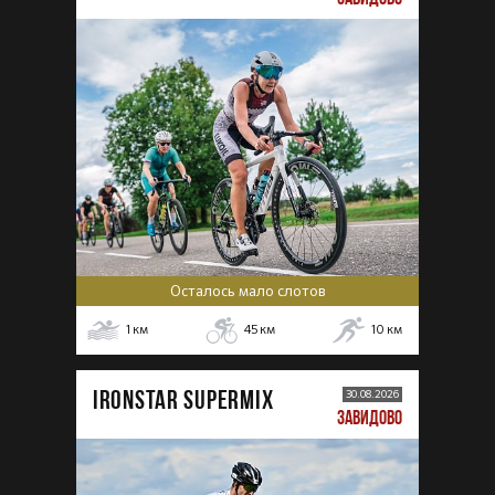
Осталось мало слотов
1
км
45
км
10
км
IRONSTAR SUPERMIX
30.08.2026
ЗАВИДОВО