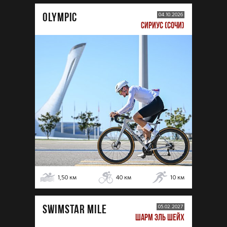
OLYMPIC
04.10.2026
СИРИУС (СОЧИ)
1,50
км
40
км
10
км
SWIMSTAR MILE
05.02.2027
ШАРМ ЭЛЬ ШЕЙХ