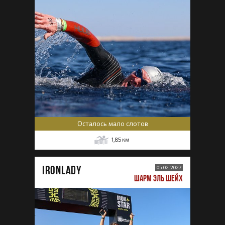
Осталось мало слотов
1,85
км
IRONLADY
05.02.2027
ШАРМ ЭЛЬ ШЕЙХ