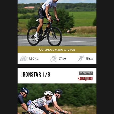
Осталось мало слотов
1,50
км
67
км
15
км
IRONSTAR 1/8
30.08.2026
ЗАВИДОВО