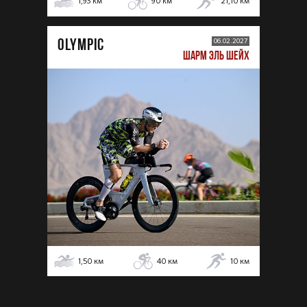
1,93
км
90
км
21,10
км
OLYMPIC
06.02.2027
ШАРМ ЭЛЬ ШЕЙХ
1,50
км
40
км
10
км