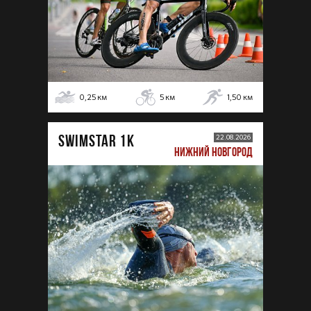
0,25
км
5
км
1,50
км
SWIMSTAR 1K
22.08.2026
НИЖНИЙ НОВГОРОД