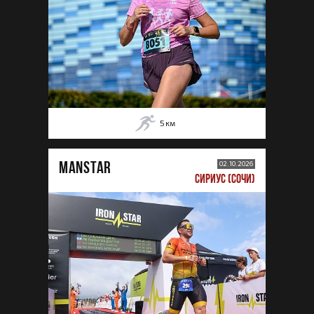
5
км
MANSTAR
02.10.2026
СИРИУС (СОЧИ)