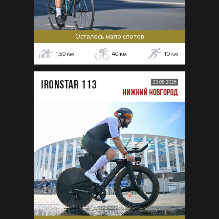
Осталось мало слотов
1,50
км
40
км
10
км
IRONSTAR 113
23.08.2026
НИЖНИЙ НОВГОРОД