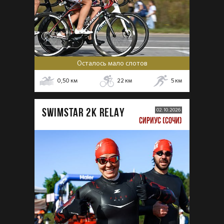
Осталось мало слотов
0,50
км
22
км
5
км
SWIMSTAR 2K RELAY
02.10.2026
СИРИУС (СОЧИ)