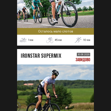
Осталось мало слотов
1
км
45
км
10
км
IRONSTAR SUPERMIX
30.08.2026
ЗАВИДОВО