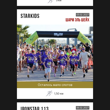
5
км
STARKIDS
05.02.2027
ШАРМ ЭЛЬ ШЕЙХ
Осталось мало слотов
1,50
км
IRONSTAR 113
06.02.2027