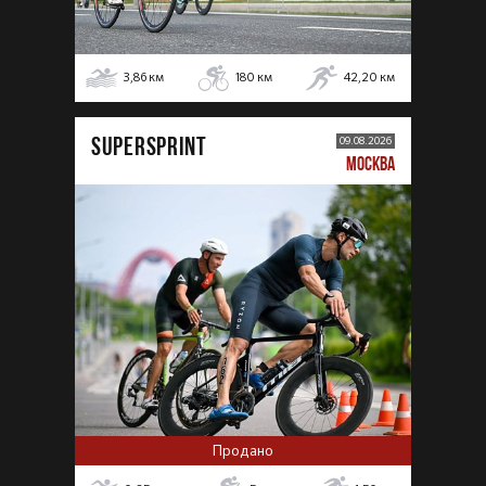
3,86
км
180
км
42,20
км
SUPERSPRINT
09.08.2026
МОСКВА
Продано