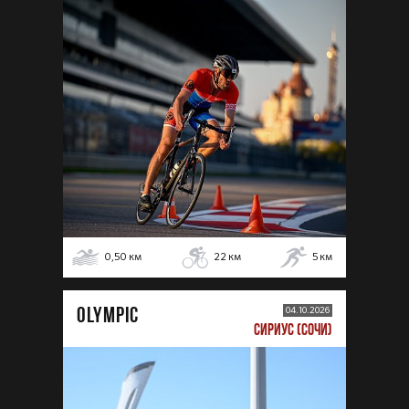
0,50
км
22
км
5
км
OLYMPIC
04.10.2026
СИРИУС (СОЧИ)