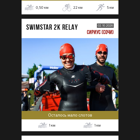
0,50
км
22
км
5
км
SWIMSTAR 2K RELAY
02.10.2026
СИРИУС (СОЧИ)
Осталось мало слотов
1
км
1
км