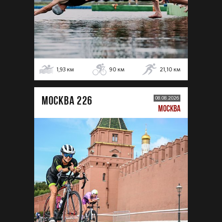
1,93
км
90
км
21,10
км
МОСКВА 226
08.08.2026
МОСКВА