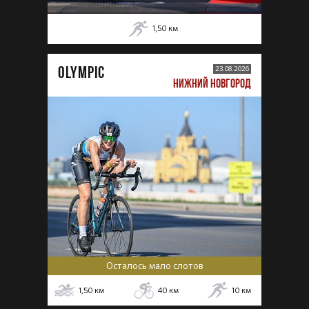
1,50
км
OLYMPIC
23.08.2026
НИЖНИЙ НОВГОРОД
Осталось мало слотов
1,50
км
40
км
10
км