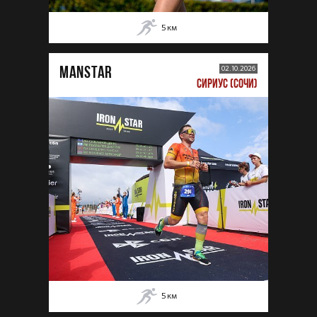
5
км
MANSTAR
02.10.2026
СИРИУС (СОЧИ)
5
км