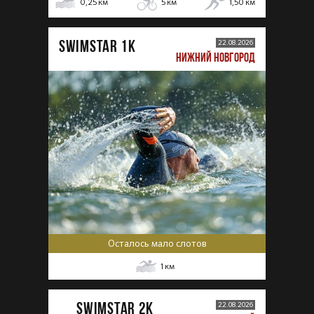
0,25
км
5
км
1,50
км
SWIMSTAR 1K
22.08.2026
НИЖНИЙ НОВГОРОД
Осталось мало слотов
1
км
SWIMSTAR 2K
22.08.2026