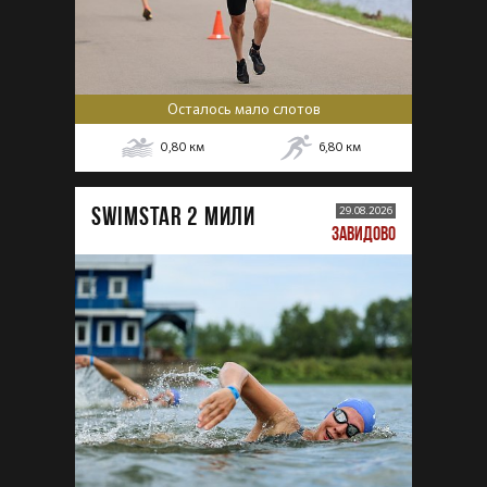
Осталось мало слотов
0,80
км
6,80
км
SWIMSTAR 2 МИЛИ
29.08.2026
ЗАВИДОВО