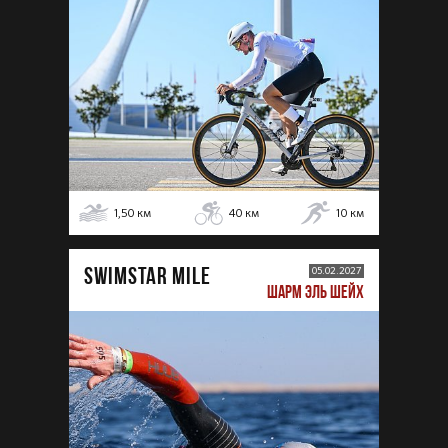
1,50
км
40
км
10
км
SWIMSTAR MILE
05.02.2027
ШАРМ ЭЛЬ ШЕЙХ