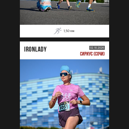
1,50
км
IRONLADY
02.10.2026
СИРИУС (СОЧИ)