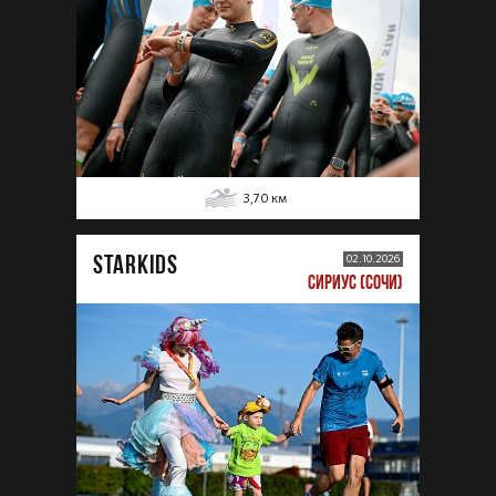
3,70
км
STARKIDS
02.10.2026
СИРИУС (СОЧИ)