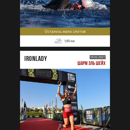
Осталось мало слотов
1,85
км
IRONLADY
05.02.2027
ШАРМ ЭЛЬ ШЕЙХ