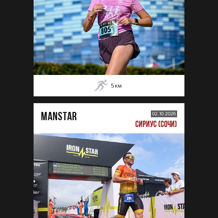
5
км
MANSTAR
02.10.2026
СИРИУС (СОЧИ)