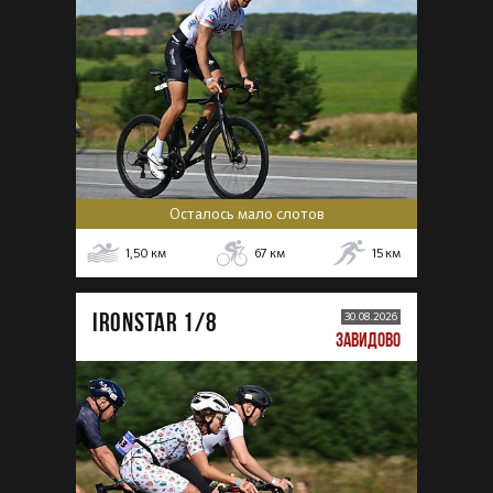
Осталось мало слотов
1,50
км
67
км
15
км
IRONSTAR 1/8
30.08.2026
ЗАВИДОВО