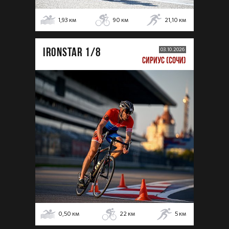
1,93
км
90
км
21,10
км
IRONSTAR 1/8
03.10.2026
СИРИУС (СОЧИ)
0,50
км
22
км
5
км