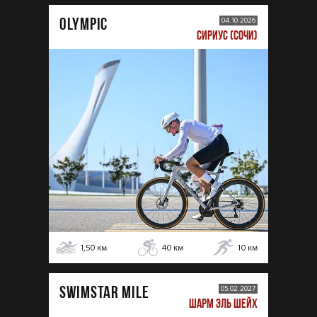
OLYMPIC
04.10.2026
СИРИУС (СОЧИ)
1,50
км
40
км
10
км
SWIMSTAR MILE
05.02.2027
ШАРМ ЭЛЬ ШЕЙХ