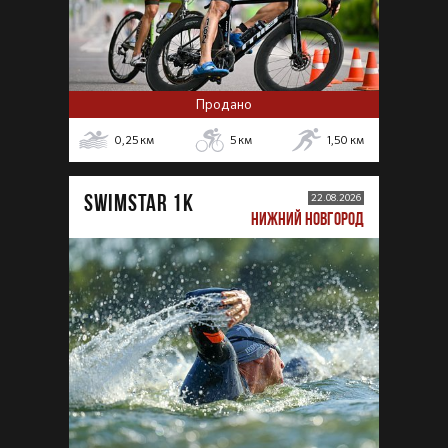
Продано
0,25
км
5
км
1,50
км
SWIMSTAR 1K
22.08.2026
НИЖНИЙ НОВГОРОД