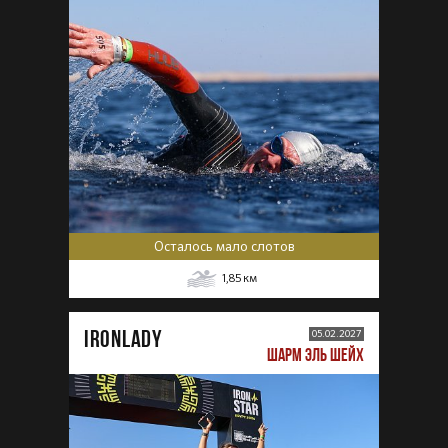
Осталось мало слотов
1,85
км
IRONLADY
05.02.2027
ШАРМ ЭЛЬ ШЕЙХ