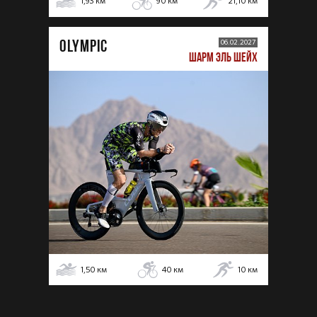
1,93
км
90
км
21,10
км
OLYMPIC
06.02.2027
ШАРМ ЭЛЬ ШЕЙХ
1,50
км
40
км
10
км