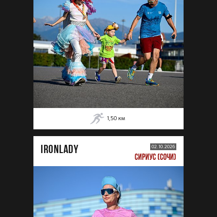
1,50
км
IRONLADY
02.10.2026
СИРИУС (СОЧИ)