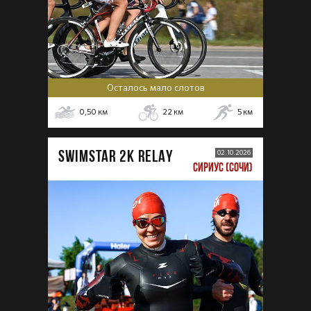
Осталось мало слотов
0,50
км
22
км
5
км
SWIMSTAR 2K RELAY
02.10.2026
СИРИУС (СОЧИ)