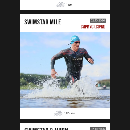
1
км
SWIMSTAR MILE
02.10.2026
СИРИУС (СОЧИ)
1,85
км
02.10.2026