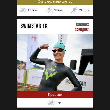
Осталось мало слотов
1,93
км
90
км
21,10
км
SWIMSTAR 1K
29.08.2026
ЗАВИДОВО
Продано
1
км